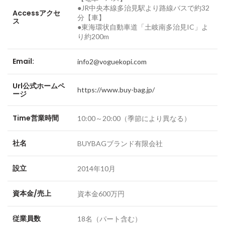
●JR中央本線多治見駅より路線バスで約32
Access
アクセ
分【車】
ス
●東海環状自動車道「土岐南多治見IC」よ
り約200m
Email:
info2@voguekopi.com
Url
公式ホームペ
https://www.buy-bag.jp/
ージ
Time
営業時間
10:00～20:00（季節により異なる）
社名
BUYBAGブランド有限会社
設立
2014年10月
資本金/売上
資本金600万円
従業員数
18名（パート含む）