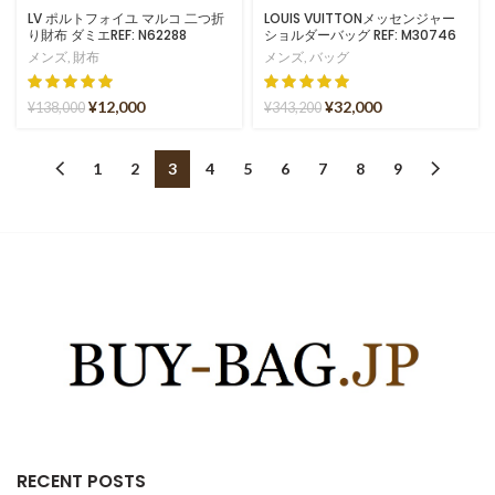
LV ポルトフォイユ マルコ 二つ折
LOUIS VUITTONメッセンジャー
り財布 ダミエREF: N62288
ショルダーバッグ REF: M30746
メンズ
,
財布
メンズ
,
バッグ
¥
12,000
¥
32,000
¥
138,000
¥
343,200
1
2
3
4
5
6
7
8
9
RECENT POSTS