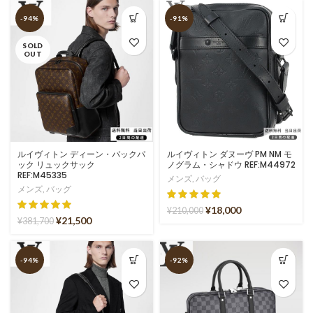
-94%
-91%
SOLD
OUT
ルイヴィトン ディーン・バックパ
ルイヴィトン ダヌーヴ PM NM モ
ック リュックサック
ノグラム・シャドウ REF:M44972
REF:M45335
メンズ
,
バッグ
メンズ
,
バッグ
¥
18,000
¥
210,000
¥
21,500
¥
381,700
-94%
-92%