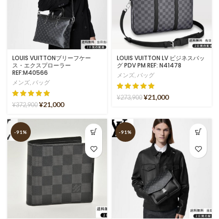
LOUIS VUITTONブリーフケー
LOUIS VUITTON LV ビジネスバッ
ス・エクスプローラー
グ PDV PM REF: N41478
REF:M40566
メンズ
,
バッグ
メンズ
,
バッグ
¥
21,000
¥
273,900
¥
21,000
¥
372,900
-91%
-91%