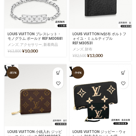
LOUIS VUITTON ブレスレット・
LOUIS VUITTON lv財布 ポルトフ
モノグラム ボールド REF:M00681
ォイユ・ミュルティプル
REF:M30531
メンズ
,
アクセサリー
,
新着商品
メンズ
,
財布
¥
10,000
¥
63,800
¥
13,000
¥
82,500
-85%
-94%
LOUIS VUITTON 小銭入れ ジッピ
LOUIS VUITTON ジッピー・ウォ