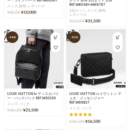
ー・コイン パース REF:M60067
レット 財布 2点セット お得
REF:M80481+M69787
メンズ
,
財布
,
レディース
2点セット
,
メンズ
,
財布
,
¥
10,000
¥
68,200
レディース
¥
31,500
¥
520,000
-94%
-95%
LOUIS VUITTON lv ディスカバリ
LOUIS VUITTON ルイヴィトン デ
ー・バックパック REF:M30230
ュオ・メッセンジャー
REF:M69827
メンズ
,
バッグ
メンズ
,
バッグ
¥
21,500
¥
365,200
¥
16,500
¥
365,200