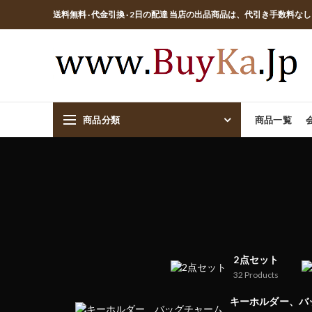
送料無料 · 代金引換 · 2日の配達 当店の出品商品は、代引き手数料な
商品分類
商品一覧
2点セット
32
Products
キーホルダー、バ