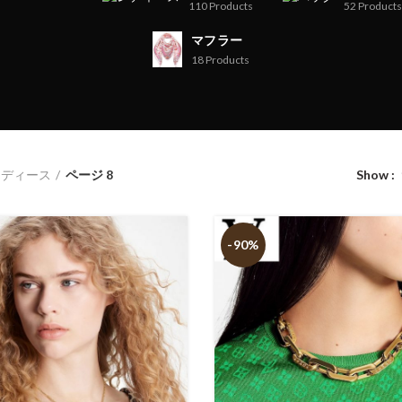
110
Products
52
Products
マフラー
18
Products
レディース
ページ 8
Show
-90%