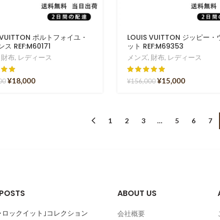
S VUITTON ポルトフォイユ・
LOUIS VUITTON ジッピー
ス REF:M60171
ット REF:M69353
,
財布
,
レディース
メンズ
,
財布
,
レディース
¥
18,000
¥
15,000
00
¥
156,000
1
2
3
…
5
6
7
 POSTS
ABOUT US
･ロックイット｣コレクション
会社概要