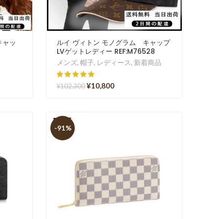
キャッ
ルイ ヴィトン モノグラム キャップ
LVゲットレディー REF:M76528
メンズ
,
帽子
,
レディース
,
新着商品
¥
10,800
¥
102,300
-91%