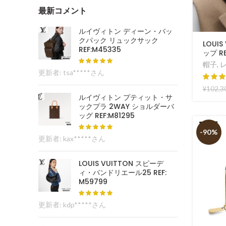
最新コメント
ルイヴィトン ディーン・バッ
クパック リュックサック
LOUI
REF:M45335
ップ RE
帽子
,
更新者: tsa*****さん
¥
102,3
ルイヴィトン プティット・サ
ックプラ 2WAY ショルダーバ
ッグ REF:M81295
-90%
更新者: kax*****さん
LOUIS VUITTON スピーデ
ィ・バンドリエール25 REF:
M59799
更新者: kdp*****さん