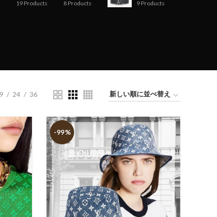
19
Products
8
Products
9
Products
9
24
36
-99%