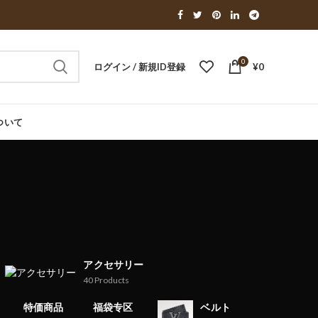
0
ログイン / 新規ID登録
¥
0
ついて
アクセサリー
40
Products
特価商品
福袋专区
ベルト