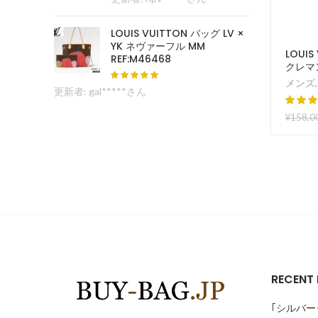
LOUIS VUITTON バッグ LV ×
YK ネヴァーフル MM
LOUI
REF:M46468
クレマン
メンズ
更新者: gal*****さん
¥
158,0
RECENT
｢シルバー