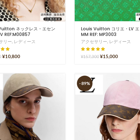
s Vuitton ネックレス・エセン
Louis Vuitton コリエ・LV 
 REF:M00857
MM REF: MP3003
サリー
,
レディース
アクセサリー
,
レディース
¥
10,800
¥
15,000
0
¥
157,300
-89%