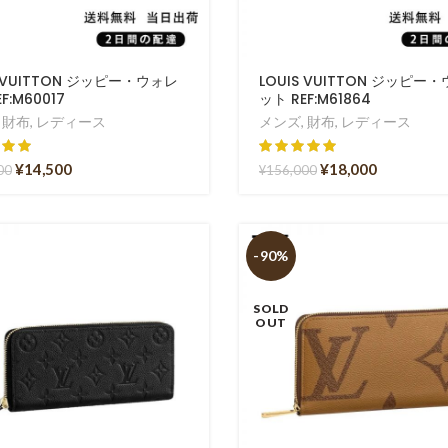
S VUITTON ジッピー・ウォレ
LOUIS VUITTON ジッピー
F:M60017
ット REF:M61864
,
財布
,
レディース
メンズ
,
財布
,
レディース
¥
14,500
¥
18,000
00
¥
156,000
-90%
SOLD
OUT