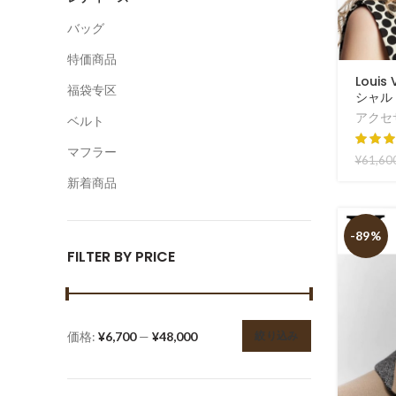
バッグ
特価商品
Loui
福袋专区
シャル V
アクセ
ベルト
マフラー
¥
61,60
新着商品
-89%
FILTER BY PRICE
価格:
¥6,700
—
¥48,000
絞り込み