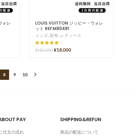
・ウォレ
LOUIS VUITTON ジッピー・ウォレ
ット REF:M80481
メンズ
,
財布
,
レディース
¥
18,000
¥
185,000
8
9
10
ABOUT PAY
SHIPPING&REFUN
ご注文の流れ
商品の配送について