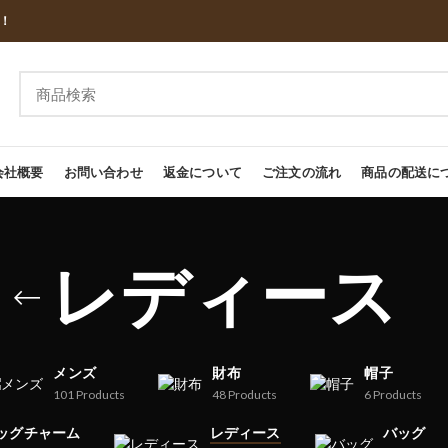
し！
会社概要
お問い合わせ
返金について
ご注文の流れ
商品の配送に
レディース
メンズ
財布
帽子
101
Products
48
Products
6
Products
ッグチャーム
レディース
バッグ