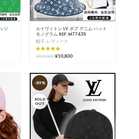
エッジ
ルイヴィトン LV ボブ デニム ハット
モノグラム REF: M77435
帽子
,
レディース
¥
10,800
¥
924,000
-89%
SOLD
OUT