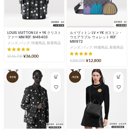
LOUIS VUITTON LV × YK クリスト
ルイヴィトン LV × YK ガストン・
ファー MM REF: M46403
ウエアラブル ウォレット REF:
M81972
メンズ
,
バッグ
,
特価商品
,
新着商品
メンズ
,
バッグ
,
特価商品
,
新着商品
¥
36,000
¥
546,700
¥
12,800
¥
286,000
-93%
-92%