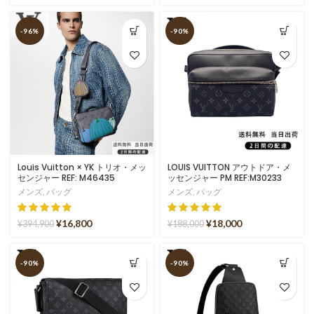
-96%
-90%
Louis Vuitton × YK トリオ・メッ
LOUIS VUITTON アウトドア・メ
センジャー REF: M46435
ッセンジャー PM REF:M30233
メンズ
,
バッグ
メンズ
,
バッグ
¥
16,800
¥
18,000
¥
394,900
¥
188,000
-90%
-90%