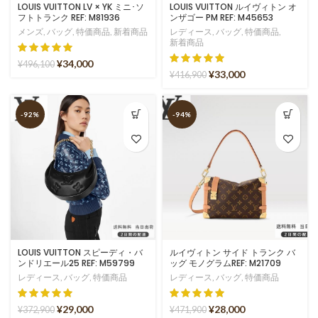
LOUIS VUITTON LV × YK ミニ･ソ
LOUIS VUITTON ルイヴィトン オ
フトトランク REF: M81936
ンザゴー PM REF: M45653
メンズ
,
バッグ
,
特価商品
,
新着商品
レディース
,
バッグ
,
特価商品
,
新着商品
¥
34,000
¥
496,100
¥
33,000
¥
416,900
-92%
-94%
LOUIS VUITTON スピーディ・バ
ルイヴィトン サイド トランク バ
ンドリエール25 REF: M59799
ッグ モノグラムREF: M21709
レディース
,
バッグ
,
特価商品
レディース
,
バッグ
,
特価商品
¥
29,000
¥
28,000
¥
372,900
¥
471,900