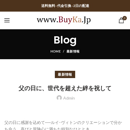
送料無料 · 代金引換 · 2日の配達
0
Blog
HOME
最新情報
最新情報
父の日に、世代を超えた絆を祝して
Admin
父の日に感謝を込めて──ルイ･ヴィトンのクリエーションで分か
ち合う、喜びと冒険心に満ちた特別なひととき。