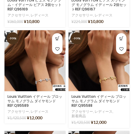
LOUIS VUITTON ピュス モノグラ
LOUIS VUITTON ピアス スウィン
ム・イディール ピアス 2個セット
グ モノグラム イディール 2個セッ
REF:Q96169
トREF:Q96167
アクセサリー
,
レディース
アクセサリー
,
レディース
¥
10,800
¥
10,800
¥
360,000
¥
224,000
-99%
-99%
Louis Vuitton イディール ブロッ
Louis Vuitton イディール ブロッ
サム モノグラム ダイヤモンド
サム モノグラム ダイヤモンド
REF:Q95589
REF:Q95588
アクセサリー
,
レディース
アクセサリー
,
レディース
,
新着商品
¥
12,000
¥
1,420,500
¥
12,000
¥
1,420,500