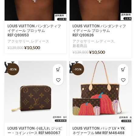
LOUIS VUITTON パンダンティフ
LOUIS VUITTON パンダンティフ
イディール ブロッサム
イディール ブロッサム
REF:Q93653
REF:Q93626
アクセサリー
,
レディース
アクセサリー
,
レディース
,
新着商品
¥
10,500
¥
139,800
¥
10,500
¥
139,800
-85%
-95%
LOUIS VUITTON 小銭入れ ジッピ
LOUIS VUITTON バッグ LV × YK
ー・コイン パース REF:M60067
ネヴァーフル MM REF:M46468