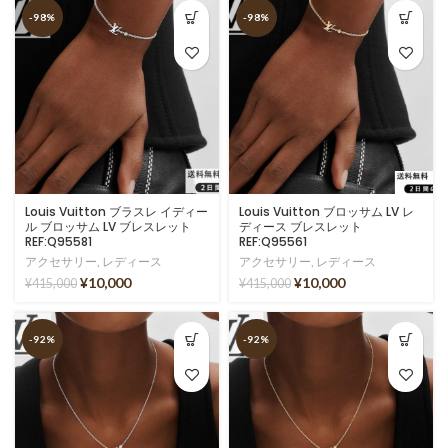
-98%
-98%
Louis Vuitton ブラスレ イディー
Louis Vuitton ブロッサム LV レ
ル ブロッサム LV ブレスレット
ディース ブレスレット
REF:Q95581
REF:Q95561
アクセサリー
,
レディース
アクセサリー
,
レディース
¥
10,000
¥
10,000
¥
415,000
¥
415,000
-92%
-92%