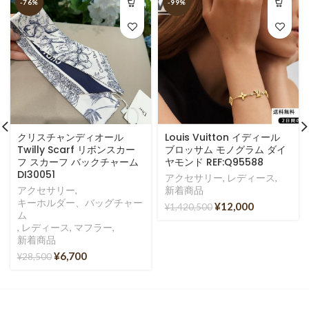
-76%
-99%
クリスチャンディオール
Louis Vuitton イディール
Twilly Scarf リボンスカー
ブロッサム モノグラム ダイ
フ スカーフ バックチャーム
ヤモンド REF:Q95588
DI30051
アクセサリー
,
レディース
,
アクセサリー
,
新着商品
キーホルダー、バッグチャー
¥
12,000
¥
1,420,500
ム
,
レディース
,
マフラー
,
新着商品
¥
6,700
¥
28,500