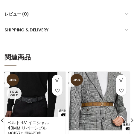
レビュー (0)
SHIPPING & DELIVERY
関連商品
-83%
-85%
SOLD
OUT
ベルト･LV イニシャル
40MM リバーシブル
M0157T 調節可能