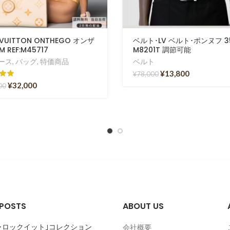
 VUITTON ONTHEGO オンザ
ベルト･LV ベルト･ポンヌフ 3
 REF:M45717
M8201T 調節可能
ース
,
バッグ
,
特価商品
ベルト
¥
13,800
¥
78,000
¥
32,000
00
 POSTS
ABOUT US
･ロックイット｣コレクション
会社概要