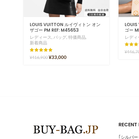
LOUIS VUITTON ルイヴィトン オン
LOUIS
ザゴー PM REF: M45653
ゴー MM
レディース
,
バッグ
,
特価商品
,
レディ
新着商品
¥
446,7
¥
33,000
¥
416,900
RECENT
｢シルバー