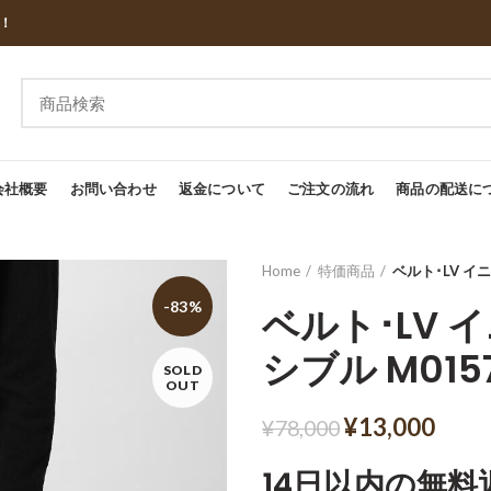
し！
会社概要
お問い合わせ
返金について
ご注文の流れ
商品の配送に
Home
特価商品
ベルト･LV イ
-83%
ベルト･LV 
シブル M015
SOLD
OUT
¥
13,000
¥
78,000
14日以内の無料