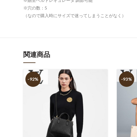
※贈呈ベルトレギュレータ 調節可能
※穴の数：5
（なので購入時にサイズで迷ってしまうことがなく）
関連商品
-92%
-93%