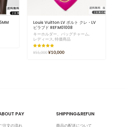
5MM
Louis Vuitton LV ポルト クレ・LV
LO
ビラブド REF:M01008
財布
RE
キーホルダー、バッグチャーム
,
レディース
,
特価商品
2点
特
¥
10,000
¥
55,000
¥
53
ABOUT PAY
SHIPPING&REFUN
ご注文の流れ
商品の配送について