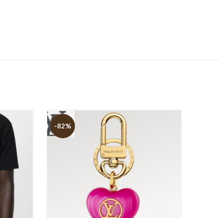
-82%
-91