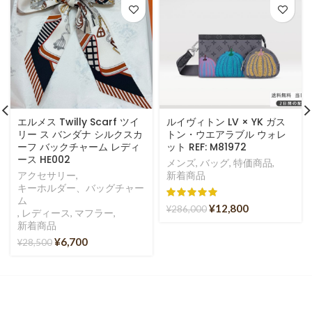
エルメス Twilly Scarf ツイ
ルイヴィトン LV × YK ガス
リー ス バンダナ シルクスカ
トン・ウエアラブル ウォレ
ーフ バックチャーム レディ
ット REF: M81972
ース HE002
メンズ
,
バッグ
,
特価商品
,
アクセサリー
,
新着商品
キーホルダー、バッグチャー
ム
¥
12,800
¥
286,000
,
レディース
,
マフラー
,
新着商品
¥
6,700
¥
28,500