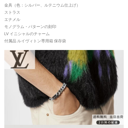
金具（色：シルバー、ルテニウム仕上げ）
ストラス
エナメル
モノグラム・パターンの刻印
LV イニシャルのチャーム
付属品 ルイヴィトン専用箱 保存袋