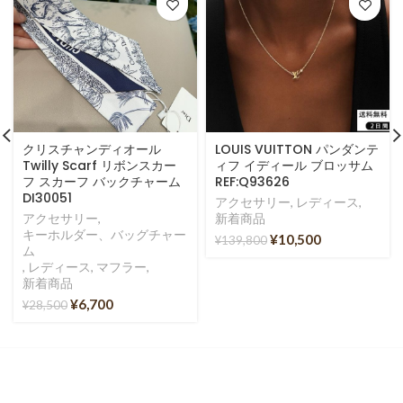
クリスチャンディオール
LOUIS VUITTON パンダンテ
Twilly Scarf リボンスカー
ィフ イディール ブロッサム
フ スカーフ バックチャーム
REF:Q93626
DI30051
アクセサリー
,
レディース
,
アクセサリー
,
新着商品
キーホルダー、バッグチャー
¥
10,500
¥
139,800
ム
,
レディース
,
マフラー
,
新着商品
¥
6,700
¥
28,500