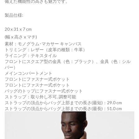
備えた機能性の高さも魅力です。
製品仕様:
20 x 31 x 7
cm
(幅 x 高さ x マチ)
素材：モノグラム･マカサー キャンバス
トリミング：レザー（皮革の種類：牛革）
ライニング：テキスタイル
フロントにスクエア型の金具（色：ブラック）、金具（色：シル
バー）
メインコンパートメント
フロントにファスナー式ポケット
フロントにファスナー式ポケット
バッグのトップにファスナー式ポケット
ストラップ：取り外し不可, 調整可能
ストラップの頂点からバッグ上部までの長さ(最短)：29.0 cm
ストラップの頂点からバッグ上部までの長さ(最長)：51.0 cm
動
画
プ
レ
ー