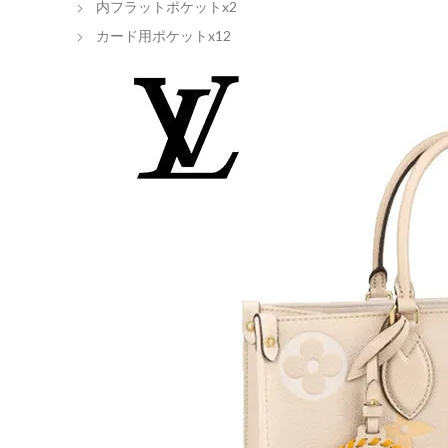
内フラットポケットx2
カード用ポケットx12