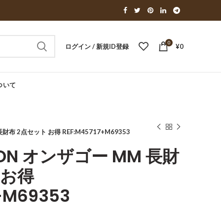
0
ログイン / 新規ID登録
¥
0
ついて
長財布 2点セット お得 REF:M45717+M69353
TTON オンザゴー MM 長財
 お得
+M69353