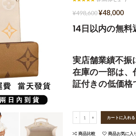
¥
48,000
¥
498,600
14日以内の無料
実店舗業績不振
在庫の一部は、
証付きの低価格
数量
カートに入れる
商品比較
商品お気に入