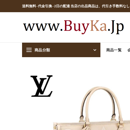
送料無料 · 代金引換 · 2日の配達 当店の出品商品は、代引き手数料な
商品分類
商品一覧