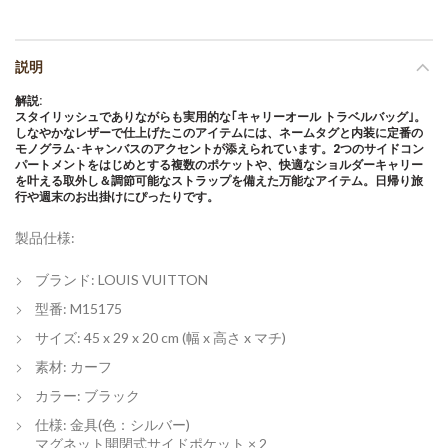
説明
解説:
スタイリッシュでありながらも実用的な｢キャリーオール トラベルバッグ｣。
しなやかなレザーで仕上げたこのアイテムには、ネームタグと内装に定番の
モノグラム･キャンバスのアクセントが添えられています。2つのサイドコン
パートメントをはじめとする複数のポケットや、快適なショルダーキャリー
を叶える取外し＆調節可能なストラップを備えた万能なアイテム。日帰り旅
行や週末のお出掛けにぴったりです。
製品仕様:
ブランド: LOUIS VUITTON
型番: M15175
サイズ: 45 x 29 x 20 cm (幅 x 高さ x マチ)
素材: カーフ
カラー: ブラック
仕様: 金具(色：シルバー)
マグネット開閉式サイドポケット × 2