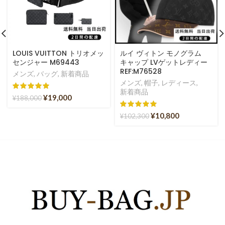
LOUIS VUITTON トリオメッ
ルイ ヴィトン モノグラム
センジャー M69443
キャップ LVゲットレディー
REF:M76528
メンズ
,
バッグ
,
新着商品
メンズ
,
帽子
,
レディース
,
新着商品
¥
19,000
¥
188,000
¥
10,800
¥
102,300