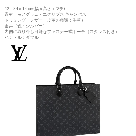
42 x 34 x 14 cm
(幅 x 高さ x マチ)
素材：モノグラム・エクリプス キャンバス
トリミング：レザー（皮革の種類：牛革）
金具（色：シルバー）
内側に取り外し可能なファスナー式ポーチ（スタッズ付き）
ハンドル：ダブル