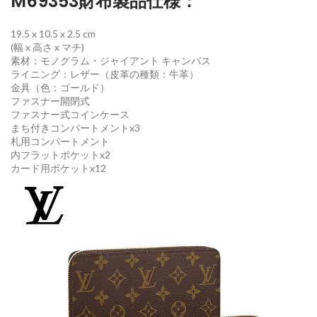
M69353財布製品仕様：
19.5 x 10.5 x 2.5 cm
(幅 x 高さ x マチ)
素材：モノグラム・ジャイアント キャンバス
ライニング：レザー（皮革の種類：牛革）
金具（色：ゴールド）
ファスナー開閉式
ファスナー式コインケース
まち付きコンパートメントx3
札用コンパートメント
内フラットポケットx2
カード用ポケットx12