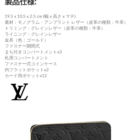
製品仕様:
19.5 x 10.5 x 2.5 cm
(幅 x 高さ x マチ)
素材：モノグラム・アンプラント レザー（皮革の種類：牛革）
トリミング：グレインレザー（皮革の種類：牛革）
ライニング：グレインレザー
金具（色：ゴールド）
ファスナー開閉式
まち付きコンパートメントx3
札用コンパートメント
ファスナー式コインケース
内フラットポケットx2
カード用ポケットx12