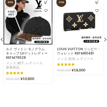
-89%
-90%
SOLD
OUT
ルイ ヴィトン モノグラム
LOUIS VUITTON ジッピー・
キャップ LVゲットレディー
ウォレット REF:M80481
REF:M76528
メンズ
,
財布
,
レディース
メンズ
,
帽子
,
レディース
,
新着商品
¥
18,000
¥
185,000
¥
10,800
¥
102,300