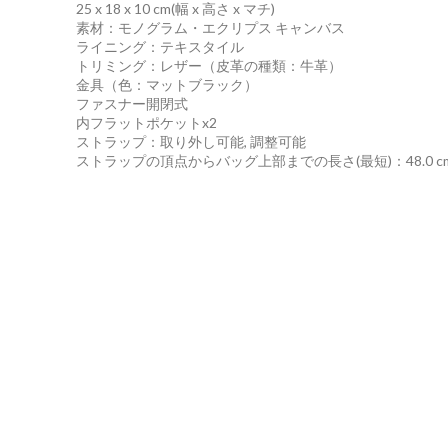
25 x 18 x 10 cm
(幅 x 高さ x マチ)
素材：モノグラム・エクリプス キャンバス
ライニング：テキスタイル
トリミング：レザー（皮革の種類：牛革）
金具（色：マットブラック）
ファスナー開閉式
内フラットポケットx2
ストラップ：取り外し可能, 調整可能
ストラップの頂点からバッグ上部までの長さ(最短)：48.0 c