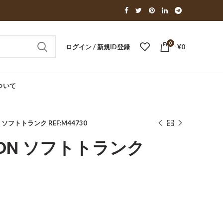
0
ログイン / 新規ID登録
¥
0
ついて
ON ソフトトランク REF:M44730
ITTON ソフトトランク