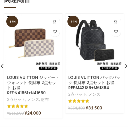
-89%
-94%
LOUIS VUITTON ジッピー・
LOUIS VUITTON バックパッ
ウォレット 長財布 2点セッ
ク 長財布 2点セット お得
ト お得
REF:M43186+M61864
REF:N41661+N41660
2点セット
,
メンズ
2点セット
,
メンズ
,
財布
¥
31,500
¥
554,400
¥
24,000
¥
216,500