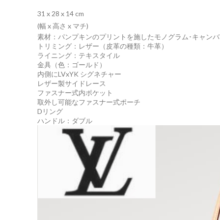
31 x 28 x 14
cm
(幅 x 高さ x マチ)
素材：パンプキンのプリントを施したモノグラム･キャンバ
トリミング：レザー（皮革の種類：牛革）
ライニング：テキスタイル
金具（色：ゴールド）
内側にLVxYK シグネチャー
レザー製サイドレース
ファスナー式内ポケット
取外し可能なファスナー式ポーチ
Dリング
ハンドル：ダブル