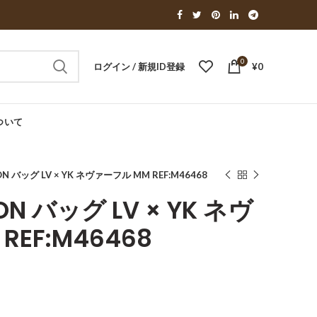
0
ログイン / 新規ID登録
¥
0
ついて
TON バッグ LV × YK ネヴァーフル MM REF:M46468
TON バッグ LV × YK ネヴ
REF:M46468