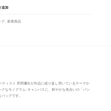
り追加
ッグ
,
新着商品
人アーティスト 草間彌生が作品に繰り返し用いているテーマか
ックなモノグラム･キャンバスに、鮮やかな色合いの「パン
なバッグです。