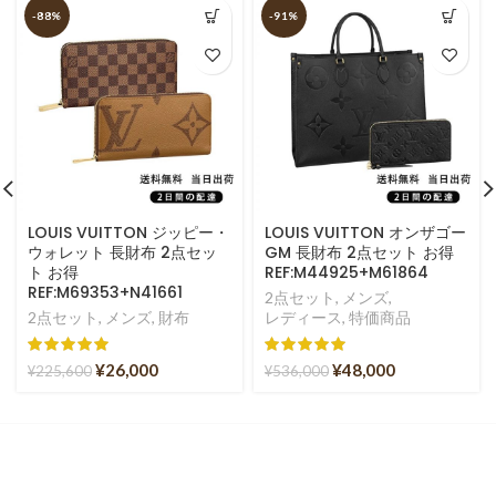
-88%
-91%
LOUIS VUITTON ジッピー・
LOUIS VUITTON オンザゴー
ウォレット 長財布 2点セッ
GM 長財布 2点セット お得
ト お得
REF:M44925+M61864
REF:M69353+N41661
2点セット
,
メンズ
,
2点セット
,
メンズ
,
財布
レディース
,
特価商品
¥
26,000
¥
48,000
¥
225,600
¥
536,000