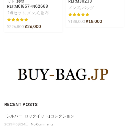
ット お得
REF:M30233
REF:M61857+N62668
メンズ
,
バッグ
2点セット
,
メンズ
,
財布
¥
18,000
¥
188,000
¥
26,000
¥
226,800
RECENT POSTS
｢シルバー･ロックイット｣コレクション
2023年5月24日
No Comments