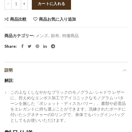
数量
カートに入れる
商品比較
商品お気に入り追加
商品カテゴリー:
メンズ
,
財布
,
特価商品
Share
説明
解説:
この上なくしなやかなブラックのモノグラム･シャドウ レザー
に、控えめなエンボス加工でアイコニックなモノグラム･パタ
ーンを施した「ポシェット・ディスカバリー」。書類や必需品
をエレガントに持ち運ぶことができます。洗練されたポーチに
付いたシグネチャーのDリングで、単体でもバッグインバッグ
としてもお使いいただけます。