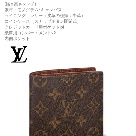
(幅 x 高さ x マチ)
素材：モノグラム･キャンバス
ライニング：レザー（皮革の種類：牛革）
コインケース（スナップボタン開閉式）
クレジットカード用ポケットx4
紙幣用コンパートメントx2
内側ポケット