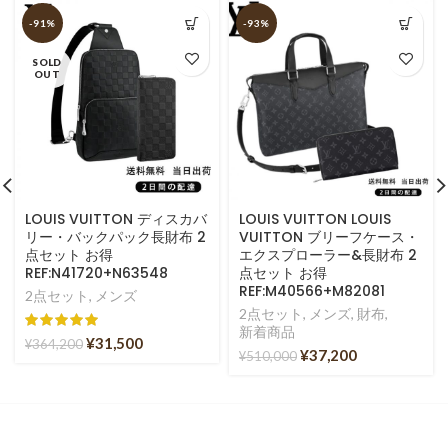
-91%
-93%
SOLD
OUT
LOUIS VUITTON ディスカバ
LOUIS VUITTON LOUIS
リー・バックパック長財布 2
VUITTON ブリーフケース・
点セット お得
エクスプローラー&長財布 2
REF:N41720+N63548
点セット お得
REF:M40566+M82081
2点セット
,
メンズ
2点セット
,
メンズ
,
財布
,
新着商品
¥
31,500
¥
364,200
¥
37,200
¥
510,000