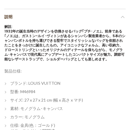
説明
解説:
1932年の誕生当時のデザインを彷彿させるバッグ｢プチ･ノエ｣。前身である
｢ノエ｣は、ガストン-ルイ･ヴィトンがあるシャンパン製造業者から、5本のシ
ャンパンボトルを持ち運びできる堅牢でスタイリッシュなバッグを依頼され
たことをきっかけに誕生したもの。アイコニックなフォルム、高い収納力、
ドローストリングといったオリジナルのディテールを保ちながら、モノグラ
ム･キャンバスで現代風にアップデートしたコンパクトサイズが魅力。調節可
能なレザーストラップで、ショルダーバッグとしても楽しめます。
製品仕様:
ブランド: LOUIS VUITTON
型番: M46984
サイズ: 27 x 27 x 21 cm (幅 x 高さ x マチ)
素材: モノグラム･キャンバス
カラー: モノグラム
仕様: 金具(色：ゴールド)