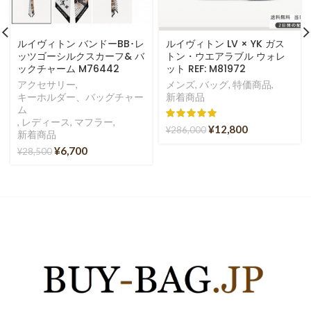
ルイヴィトン バンドーBB･レ
ルイヴィトン LV × YK ガス
ッツゴーシルクスカーフ& バ
トン・ウエアラブル ウォレ
ックチャーム M76442
ット REF: M81972
アクセサリー
,
メンズ
,
バッグ
,
特価商品
,
キーホルダー、バッグチャー
新着商品
ム
,
レディース
,
マフラー
,
¥
12,800
¥
286,000
新着商品
¥
6,700
¥
28,500