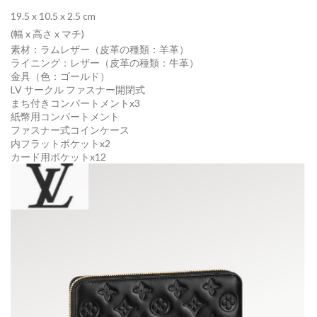
19.5 x 10.5 x 2.5
cm
(幅 x 高さ x マチ)
素材：ラムレザー（皮革の種類：羊革）
ライニング：レザー（皮革の種類：牛革）
金具（色：ゴールド）
LV サークル ファスナー開閉式
まち付きコンパートメントx3
紙幣用コンパートメント
ファスナー式コインケース
内フラットポケットx2
カード用ポケットx12