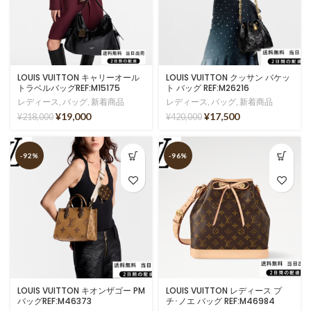
LOUIS VUITTON キャリーオール
LOUIS VUITTON クッサン バケッ
トラベルバッグREF:M15175
ト バッグ REF:M26216
レディース
,
バッグ
,
新着商品
レディース
,
バッグ
,
新着商品
¥
19,000
¥
17,500
¥
218,000
¥
420,000
-92%
-96%
LOUIS VUITTON キオンザゴー PM
LOUIS VUITTON レディース プ
バッグREF:M46373
チ･ノエ バッグ REF:M46984