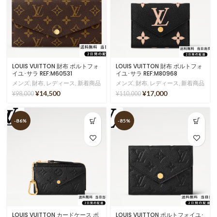
LOUIS VUITTON 財布 ポルトフォ
LOUIS VUITTON 財布 ポルトフォ
イユ･サラ REF:M60531
イユ･サラ REF:M80968
メンズ
,
財布
,
レディース
,
新着商品
メンズ
,
財布
,
レディース
,
新着商品
¥
14,500
¥
17,000
¥
98,000
¥
110,000
-86%
-85%
LOUIS VUITTON カードケース ポ
LOUIS VUITTON ポルトフォイユ･