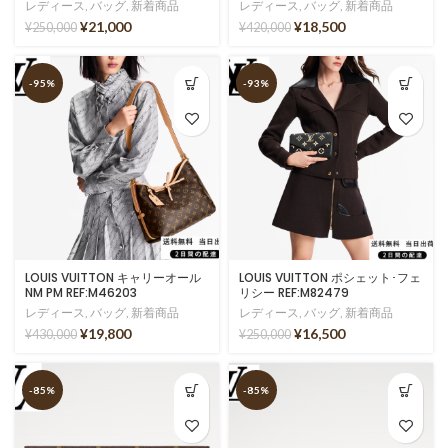
レディース
,
バッグ
,
新着商品
レディース
,
バッグ
,
新着商品
¥
21,000
¥
18,500
¥
250,000
¥
420,000
-95%
-93%
LOUIS VUITTON キャリーオール
LOUIS VUITTON ポシェット･フェ
NM PM REF:M46203
リシー REF:M82479
レディース
,
バッグ
,
新着商品
レディース
,
バッグ
,
新着商品
¥
19,800
¥
16,500
¥
430,000
¥
250,000
-85%
-85%