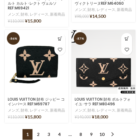
ルト カルト･レクト ヴェルソ
ヴィクトリーヌREF:M64060
REF:M69421
メンズ
,
財布
,
レディース
,
新着商品
メンズ
,
財布
,
レディース
,
新着商品
¥
14,500
¥
98,000
¥
15,800
¥
110,000
-86%
-87%
LOUIS VUITTON 財布 ジッピー コ
LOUIS VUITTON 財布 ポルトフォ
インパース REF:M69787
イユ･サラ REF:M80496
メンズ
,
財布
,
レディース
,
新着商品
メンズ
,
財布
,
レディース
,
新着商品
¥
15,800
¥
18,000
¥
110,000
¥
140,000
1
2
3
4
…
8
9
10